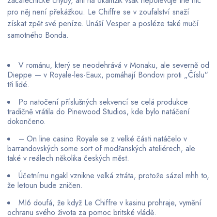
začátečnické chyby, ani na okamžik však nepolevuje the nic
pro něj není překážkou. Le Chiffre se v zoufalství snaží
získat zpět své peníze. Unáší Vesper a posléze také mučí
samotného Bonda.
V románu, který se neodehrává v Monaku, ale severně od
Dieppe — v Royale-les-Eaux, pomáhají Bondovi proti „Číslu“
tři lidé.
Po natočení příslušných sekvencí se celá produkce
tradičně vrátila do Pinewood Studios, kde bylo natáčení
dokončeno.
– On line casino Royale se z velké části natáčelo v
barrandovských some sort of modřanských ateliérech, ale
také v reálech několika českých měst.
Účetnímu ngakl vznikne velká ztráta, protože sázel mhh to,
že letoun bude zničen.
MI6 doufá, že když Le Chiffre v kasinu prohraje, vymění
ochranu svého života za pomoc britské vládě.