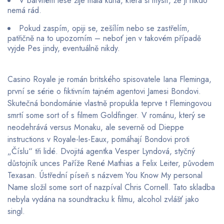
V barvitém lese žije malá kuna, která si myslí, že ji nikdo
nemá rád.
Pokud zaspím, opiji se, zešílím nebo se zastřelím,
patřičně na to upozorním – neboť jen v takovém případě
vyjde Pes jindy, eventuálně nikdy.
Casino Royale je román britského spisovatele Iana Fleminga,
první se série o fiktivním tajném agentovi Jamesi Bondovi.
Skutečná bondománie vlastně propukla teprve t Flemingovou
smrtí some sort of s filmem Goldfinger. V románu, který se
neodehrává versus Monaku, ale severně od Dieppe
instructions v Royale-les-Eaux, pomáhají Bondovi proti
„Číslu“ tři lidé. Dvojitá agentka Vesper Lyndová, styčný
důstojník unces Paříže René Mathias a Felix Leiter, původem
Texasan. Ústřední píseň s názvem You Know My personal
Name složil some sort of nazpíval Chris Cornell. Tato skladba
nebyla vydána na soundtracku k filmu, alcohol zvlášť jako
singl.