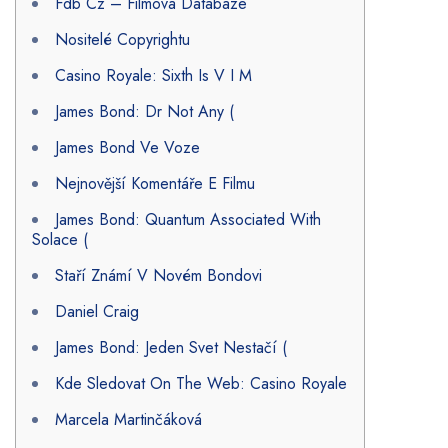
Fdb Cz – Filmová Databáze
Nositelé Copyrightu
Casino Royale: Sixth Is V I M
James Bond: Dr Not Any (
James Bond Ve Voze
Nejnovější Komentáře E Filmu
James Bond: Quantum Associated With
Solace (
Staří Známí V Novém Bondovi
Daniel Craig
James Bond: Jeden Svet Nestačí (
Kde Sledovat On The Web: Casino Royale
Marcela Martinčáková