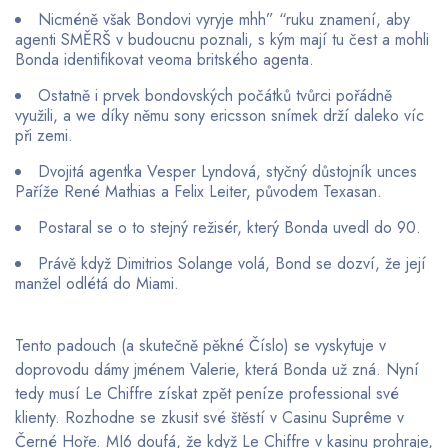
Nicméně však Bondovi vyryje mhh” “ruku znamení, aby
agenti SMĚRŠ v budoucnu poznali, s kým mají tu čest a mohli
Bonda identifikovat veoma britského agenta.
Ostatně i prvek bondovských počátků tvůrci pořádně
využili, a we díky němu sony ericsson snímek drží daleko víc
při zemi.
Dvojitá agentka Vesper Lyndová, styčný důstojník unces
Paříže René Mathias a Felix Leiter, původem Texasan.
Postaral se o to stejný režisér, který Bonda uvedl do 90.
Právě když Dimitrios Solange volá, Bond se dozví, že její
manžel odlétá do Miami.
Tento padouch (a skutečně pěkné Číslo) se vyskytuje v
doprovodu dámy jménem Valerie, která Bonda už zná. Nyní
tedy musí Le Chiffre získat zpět peníze professional své
klienty. Rozhodne se zkusit své štěstí v Casinu Suprême v
Černé Hoře. MI6 doufá, že když Le Chiffre v kasinu prohraje,