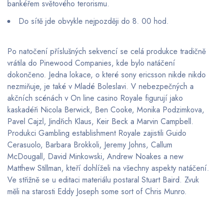
bankéřem světového terorismu.
Do sítě jde obvykle nejpozději do 8. 00 hod.
Po natočení příslušných sekvencí se celá produkce tradičně
vrátila do Pinewood Companies, kde bylo natáčení
dokončeno. Jedna lokace, o které sony ericsson nikde nikdo
nezmiňuje, je také v Mladé Boleslavi. V nebezpečných a
akčních scénách v On line casino Royale figurují jako
kaskadéři Nicola Berwick, Ben Cooke, Monika Podzimkova,
Pavel Cajzl, Jindřich Klaus, Keir Beck a Marvin Campbell.
Produkci Gambling establishment Royale zajistili Guido
Cerasuolo, Barbara Brokkoli, Jeremy Johns, Callum
McDougall, David Minkowski, Andrew Noakes a new
Matthew Stillman, kteří dohlíželi na všechny aspekty natáčení.
Ve střižně se u editaci materiálu postaral Stuart Baird. Zvuk
měli na starosti Eddy Joseph some sort of Chris Munro.