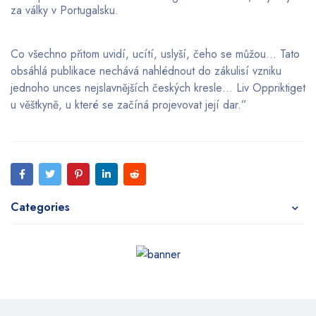
za války v Portugalsku.
Co všechno přitom uvidí, ucítí, uslyší, čeho se můžou… Tato
obsáhlá publikace nechává nahlédnout do zákulisí vzniku
jednoho unces nejslavnějších českých kresle… Liv Oppriktiget
u věštkyně, u které se začíná projevovat její dar.”
Categories