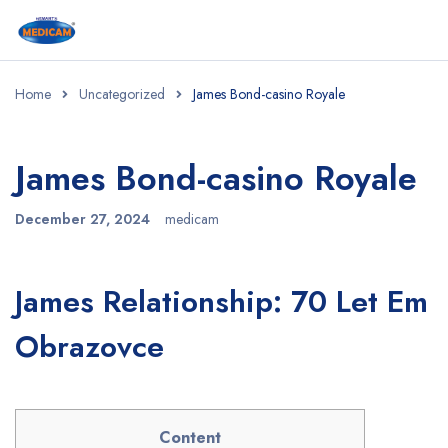
Home
Uncategorized
James Bond-casino Royale
James Bond-casino Royale
December 27, 2024
medicam
James Relationship: 70 Let Em
Obrazovce
Content