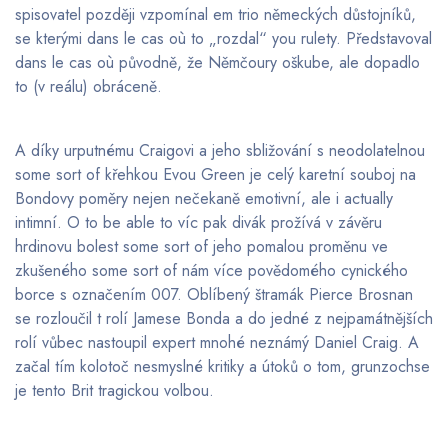
spisovatel později vzpomínal em trio německých důstojníků,
se kterými dans le cas où to „rozdal“ you rulety. Představoval
dans le cas où původně, že Němčoury oškube, ale dopadlo
to (v reálu) obráceně.
A díky urputnému Craigovi a jeho sbližování s neodolatelnou
some sort of křehkou Evou Green je celý karetní souboj na
Bondovy poměry nejen nečekaně emotivní, ale i actually
intimní. O to be able to víc pak divák prožívá v závěru
hrdinovu bolest some sort of jeho pomalou proměnu ve
zkušeného some sort of nám více povědomého cynického
borce s označením 007. Oblíbený štramák Pierce Brosnan
se rozloučil t rolí Jamese Bonda a do jedné z nejpamátnějších
rolí vůbec nastoupil expert mnohé neznámý Daniel Craig. A
začal tím kolotoč nesmyslné kritiky a útoků o tom, grunzochse
je tento Brit tragickou volbou.