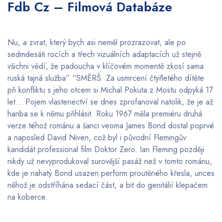
Fdb Cz – Filmová Databáze
Nu, a zvrat, který bych asi neměl prozrazovat, ale po
sedmdesáti rocích a třech vizuálních adaptacích už stejně
všichni vědí, že padoucha v klíčovém momentě zkosí sama
ruská tajná služba” “SMĚRŠ. Za usmrcení čtyřletého dítěte
při konfliktu s jeho otcem si Michal Pokuta z Mostu odpyká 17
let… Pojem vlastenectví se dnes zprofanoval natolik, že je až
hanba se k němu přihlásit. Roku 1967 měla premiéru druhá
verze téhož románu a šanci veoma James Bond dostal poprvé
a naposled David Niven, což byl i původní Flemingův
kandidát professional film Doktor Zero. Ian Fleming později
nikdy už nevyprodukoval surovější pasáž než v tomto románu,
kde je nahatý Bond usazen perform proutěného křesla, unces
něhož je odstříhána sedací část, a bit do genitálií klepačem
na koberce.