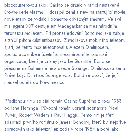
blockbusterovou akcí, Casino se drželo v rámci nastavené
úrovně série vlastně” “dost při zemi a new na startující movie
nové etapy ze vydalo i poměrně odvážným směrem. Ve své
misi agent 007 cestuje em Madagaskar za mezinárodním
teroristou Mollakem. Při pronásledování Bond Mollaka zabije
a zničí přitom část ambasády. Z Mollakova mobilního telefonu
zjistí, že tento muž telefonoval s Alexem Dimitriosem,
spolupracovníkem účetního mezinárodní teroristické
organizace, který je známý jako Le Quantité. Bond se
přesune na Bahamy a new svede Solange, Dimitriosovu ženu.
Právě když Dimitrios Solange volá, Bond se dozví, že její
manžel odlétá do New mexico.
Předlohou filmu se stal román Casino Suprême z roku 1953
od Iana Fleminga. Původní román upravili scenáristé Neal
Purvis, Robert Wadem a Paul Haggis. Tento film je třetí
adaptací prvního románu o Jamesi Bondovi, který byl nejdříve
zpracován jako televizní epizoda v roce 1954 a poté jako