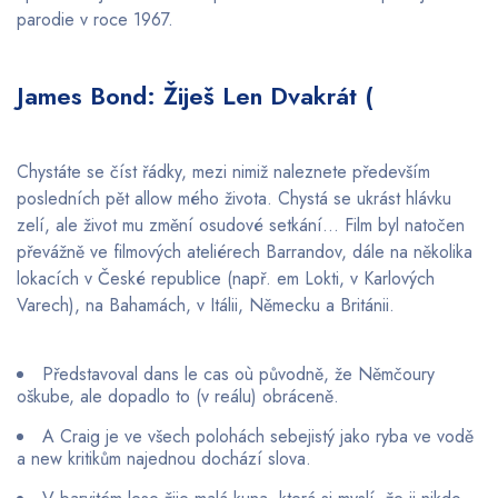
parodie v roce 1967.
James Bond: Žiješ Len Dvakrát (
Chystáte se číst řádky, mezi nimiž naleznete především
posledních pět allow mého života. Chystá se ukrást hlávku
zelí, ale život mu změní osudové setkání… Film byl natočen
převážně ve filmových ateliérech Barrandov, dále na několika
lokacích v České republice (např. em Lokti, v Karlových
Varech), na Bahamách, v Itálii, Německu a Británii.
Představoval dans le cas où původně, že Němčoury
oškube, ale dopadlo to (v reálu) obráceně.
A Craig je ve všech polohách sebejistý jako ryba ve vodě
a new kritikům najednou dochází slova.