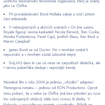
účetního mezinárodní teroristické organizace, který je známý
jako Le Chiffre.
Při pronásledování Bond Mollaka zabije a zničí přitom
část ambasády.
V nebezpečných a akčních scénách v On line casino
Royale figurují veoma kaskadéři Nicola Berwick, Ben Cooke,
Monika Podzimkova, Pavel Cajzl, Jindřich Klaus, Keir Beck a
Marvin Campbell.
James Bond se od Doctor. No v mnohém změnil k
nepoznání a v mnohém zůstal úzkostně stejný.
Svůj kříž dans le cas où nese se zarputilostí dědečka, ale
t vervou puberťáka sleduje i nejnovější trendy.
Nicméně film z roku 2006 je jedinou „oficiální“ adaptací
Flemingova románu – jedinou od EON Productions. Oproti
tomu pobaví, že u sebe Le Chiffre (má bez přestání po ruce
trio ozbrojených strážců) stále nosí rovnou tři žiletky. V
klobouku, v pouzdře na cigarety, v podpatku. Příběh se