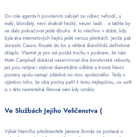
Do role agenta h povolením zabíjet ze vůbec nehodí, u
malý, blonďatý, není dvakrát hezký, neumí řadit… a takhle by
se dalo pokračovat ještě dlouho. A to všechno v době, kdy
byla éra internetových hejtrů ještě versus plenkách. Jenže pak
dorazilo Casino Royale do kin a většině škarohlídů definitivně
sklaplo. Vlastně je pro mě pořád trochu s podivem, že nám
Matn Campbell dokázal naservírovat dva bondovské rebooty,
jež jsou režijně i stylově diametrálně odlišně a kromě hlavní
postavy spolu nemají zdánlivě nic moc společného. Tedy s
výjimkou toho, že oba počiny patří k tomu nejlepšímu, co sixth
is v této nesmrtelné filmové sérii kdy vzniklo.
Ve Službách Jejího Veličenstva (
Výběr hlavního představitele Jamese Bonda ze postaral o