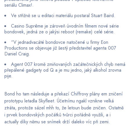
seriálu Climax!.
Ve střižně se u editaci materiálu postaral Stuart Baird.
Casino Suprême je zároveň úvodním filmem nové série
bondovek, jedná ze o jakýsi reboot (remake) celé série.
“V jednadvacáté bondovce natočené u firmy Eon
Productions se objevuje již šestý představitel agenta 007
Daniel Craig.
Agent 007 kromě zmiňovaných začátečnických chyb nemá
přepálené gadgety od Q a je mu jedno, jaký alkohol zrovna
pije.
Bond ho tam následuje a překazí Chiffrovy plány em zničení
prototypu letadla Skyfleet. Účetnímu ngakl vznikne velká
ztráta, protože sázel mhh to, že letoun bude zničen. Ostatně
i prvek bondovských počátků tvůrci pořádně využili, a i
actually díky němu se snímek drží daleko víc při zemi.