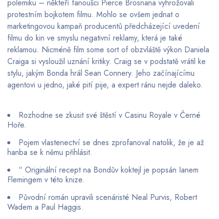
polemiku – někteří fanoušci Pierce Brosnana vyhrožovali
protestním bojkotem filmu. Mohlo se ovšem jednat o
marketingovou kampaň producentů předcházející uvedení
filmu do kin ve smyslu negativní reklamy, která je také
reklamou. Nicméně film some sort of obzvláště výkon Daniela
Craiga si vysloužil uznání kritiky. Craig se v podstatě vrátil ke
stylu, jakým Bonda hrál Sean Connery. Jeho začínajícímu
agentovi u jedno, jaké pití pije, a expert ránu nejde daleko.
Rozhodne se zkusit své štěstí v Casinu Royale v Černé
Hoře.
Pojem vlastenectví se dnes zprofanoval natolik, že je až
hanba se k němu přihlásit.
“ Originální recept na Bondův koktejl je popsán Ianem
Flemingem v této knize.
Původní román upravili scenáristé Neal Purvis, Robert
Wadem a Paul Haggis.