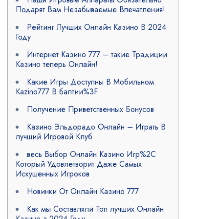
Подарят Вам Незабываемые Впечатления!
Рейтинг Лучших Онлайн Казино В 2024
Году
Интернет Казино 777 – такие Традиции
Казино теперь Онлайн!
Какие Игры Доступны В Мобильном
Kazino777 В балтии%3F
Получение Приветственных Бонусов
Казино Эльдорадо Онлайн – Играть В
лучший Игровой Клуб
весь Выбор Онлайн Казино Игр%2C
Который Удовлетворит Даже Самых
Искушенных Игроков
Новинки От Онлайн Казино 777
Как мы Составляли Топ лучших Онлайн
Казино а 2024 Году