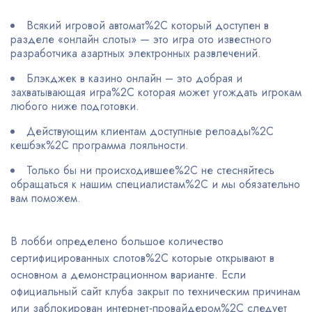
Всякий игровой автомат%2C который доступен в
разделе «онлайн слоты» — это игра ото известного
разработчика азартных электронных развлечений.
Блэкджек в казино онлайн – это добрая и
захватывающая игра%2C которая может угождать игрокам
любого ниже подготовки.
Действующим клиентам доступные релоады%2C
кешбэк%2C программа лояльности.
Только бы ни происходившее%2C не стесняйтесь
обращаться к нашим специалистам%2C и мы обязательно
вам поможем.
В лобби определено большое количество
сертифицированных слотов%2C которые открывают в
основном а демонстрационном варианте. Если
официальный сайт клуба закрыт по техническим причинам
или заблокирован интернет-провайдером%2C следует