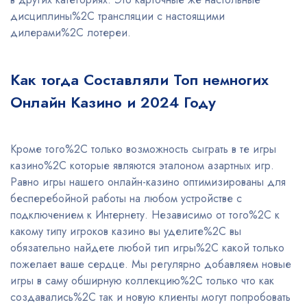
дисциплины%2C трансляции с настоящими
дилерами%2C лотереи.
Как тогда Составляли Топ немногих
Онлайн Казино и 2024 Году
Кроме того%2C только возможность сыграть в те игры
казино%2C которые являются эталоном азартных игр.
Равно игры нашего онлайн-казино оптимизированы для
бесперебойной работы на любом устройстве с
подключением к Интернету. Независимо от того%2C к
какому типу игроков казино вы уделите%2C вы
обязательно найдете любой тип игры%2C какой только
пожелает ваше сердце. Мы регулярно добавляем новые
игры в саму обширную коллекцию%2C только что как
создавались%2C так и новую клиенты могут попробовать