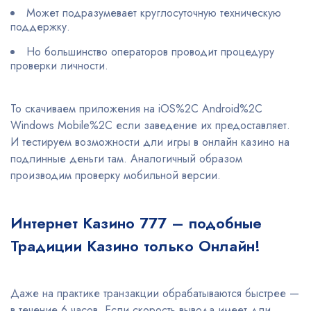
Может подразумевает круглосуточную техническую
поддержку.
Но большинство операторов проводит процедуру
проверки личности.
То скачиваем приложения на iOS%2C Android%2C
Windows Mobile%2C если заведение их предоставляет.
И тестируем возможности дли игры в онлайн казино на
подлинные деньги там. Аналогичный образом
производим проверку мобильной версии.
Интернет Казино 777 – подобные
Традиции Казино только Онлайн!
Даже на практике транзакции обрабатываются быстрее —
в течение 6 часов. Если скорость вывода имеет дли