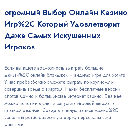
огромный Выбор Онлайн Казино
Игр%2C Который Удовлетворит
Даже Самых Искушенных
Игроков
Если вы ищете возможность выиграть большие
деньги%2C онлайн блэкджек – видимо игра для хотите!
У нас пребезбожно сможете сыграть по крупному и
совершить время с азартом. Найти бесплатные версии
слотов можно и большинстве интернет казино. Без нее
можно пополнить счет и запустить игровой автомат в
платном режиме. Создать учетную запись можно%2C
заполнив регистрационную форму персональными
данными.