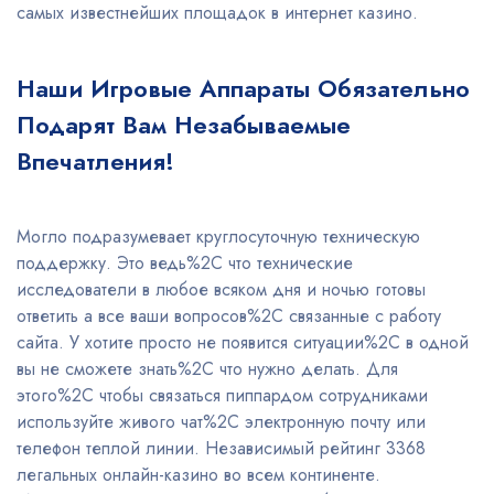
самых известнейших площадок в интернет казино.
Наши Игровые Аппараты Обязательно
Подарят Вам Незабываемые
Впечатления!
Могло подразумевает круглосуточную техническую
поддержку. Это ведь%2C что технические
исследователи в любое всяком дня и ночью готовы
ответить а все ваши вопросов%2C связанные с работу
сайта. У хотите просто не появится ситуации%2C в одной
вы не сможете знать%2C что нужно делать. Для
этого%2C чтобы связаться пиппардом сотрудниками
используйте живого чат%2C электронную почту или
телефон теплой линии. Независимый рейтинг 3368
легальных онлайн-казино во всем континенте.