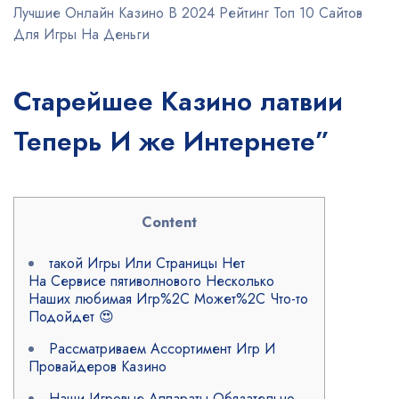
Лучшие Онлайн Казино В 2024 Рейтинг Топ 10 Сайтов
Для Игры На Деньги
Старейшее Казино латвии
Теперь И же Интернете”
Content
такой Игры Или Страницы Нет
На Сервисе пятиволнового Несколько
Наших любимая Игр%2C Может%2C Что-то
Подойдет 😍
Рассматриваем Ассортимент Игр И
Провайдеров Казино
Наши Игровые Аппараты Обязательно