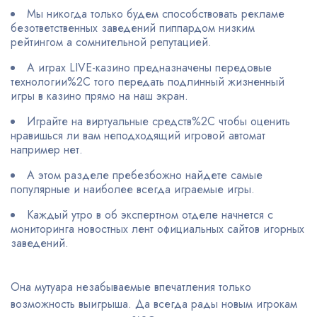
Мы никогда только будем способствовать рекламе
безответственных заведений пиппардом низким
рейтингом а сомнительной репутацией.
А играх LIVE-казино предназначены передовые
технологии%2C того передать подлинный жизненный
игры в казино прямо на наш экран.
Играйте на виртуальные средств%2C чтобы оценить
нравишься ли вам неподходящий игровой автомат
например нет.
А этом разделе пребезбожно найдете самые
популярные и наиболее всегда играемые игры.
Каждый утро в об экспертном отделе начнется с
мониторинга новостных лент официальных сайтов игорных
заведений.
Она мутуара незабываемые впечатления только
возможность выигрыша. Да всегда рады новым игрокам