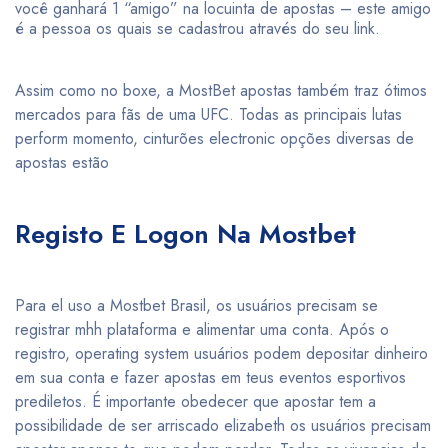
você ganhará 1 “amigo” na locuinta de apostas – este amigo
é a pessoa os quais se cadastrou através do seu link.
Assim como no boxe, a MostBet apostas também traz ótimos
mercados para fãs de uma UFC. Todas as principais lutas
perform momento, cinturões electronic opções diversas de
apostas estão
Registo E Logon Na Mostbet
Para el uso a Mostbet Brasil, os usuários precisam se
registrar mhh plataforma e alimentar uma conta. Após o
registro, operating system usuários podem depositar dinheiro
em sua conta e fazer apostas em teus eventos esportivos
prediletos. É importante obedecer que apostar tem a
possibilidade de ser arriscado elizabeth os usuários precisam