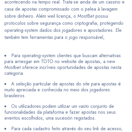
acontecendo na tempo real. Trata-se ainda de um cassino e
casa de apostas compromissado com o pelea à lavagem
sobre dinheiro. Além weil licença, o MostBet possui
protocolos sobre segurança como criptografia, protegendo
operating-system dados dos jogadores e apostadores. Ele
também tem ferramentas para o jogo responsável,
Para operating-system clientes que buscam alternativas
para arriesgar em TOTO no website de apostas, a new
Mostbet oferece incríveis oportunidades de apostas nesta
categoria.
A seleção particular de apostas do site para apostas é
muito apreciada e conhecida no meio dos jogadores
brasileiros.
Os utilizadores podem utilizar um vasto conjunto de
funcionalidades da plataforma e fazer apostas nos seus
eventos escolhidos, uma sucesión registados.
Para cada cadastro feito através do seu link de acesso,