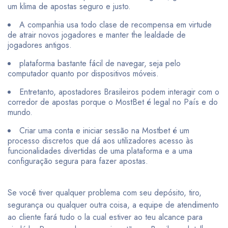
um klima de apostas seguro e justo.
A companhia usa todo clase de recompensa em virtude
de atrair novos jogadores e manter the lealdade de
jogadores antigos.
plataforma bastante fácil de navegar, seja pelo
computador quanto por dispositivos móveis.
Entretanto, apostadores Brasileiros podem interagir com o
corredor de apostas porque o MostBet é legal no País e do
mundo.
Criar uma conta e iniciar sessão na Mostbet é um
processo discretos que dá aos utilizadores acesso às
funcionalidades divertidas de uma plataforma e a uma
configuração segura para fazer apostas.
Se você tiver qualquer problema com seu depósito, tiro,
segurança ou qualquer outra coisa, a equipe de atendimento
ao cliente fará tudo o la cual estiver ao teu alcance para