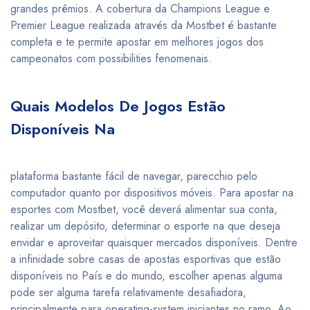
grandes prêmios. A cobertura da Champions League e
Premier League realizada através da Mostbet é bastante
completa e te permite apostar em melhores jogos dos
campeonatos com possibilities fenomenais.
Quais Modelos De Jogos Estão
Disponíveis Na
plataforma bastante fácil de navegar, parecchio pelo
computador quanto por dispositivos móveis. Para apostar na
esportes com Mostbet, você deverá alimentar sua conta,
realizar um depósito, determinar o esporte na que deseja
envidar e aproveitar quaisquer mercados disponíveis. Dentre
a infinidade sobre casas de apostas esportivas que estão
disponíveis no País e do mundo, escolher apenas alguma
pode ser alguma tarefa relativamente desafiadora,
principalmente para operating-system iniciantes no ramo. Ao