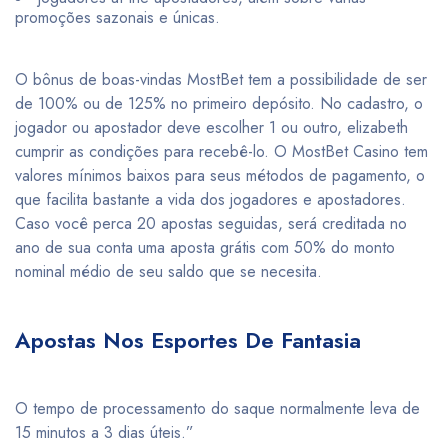
promoções sazonais e únicas.
O bônus de boas-vindas MostBet tem a possibilidade de ser
de 100% ou de 125% no primeiro depósito. No cadastro, o
jogador ou apostador deve escolher 1 ou outro, elizabeth
cumprir as condições para recebê-lo. O MostBet Casino tem
valores mínimos baixos para seus métodos de pagamento, o
que facilita bastante a vida dos jogadores e apostadores.
Caso você perca 20 apostas seguidas, será creditada no
ano de sua conta uma aposta grátis com 50% do monto
nominal médio de seu saldo que se necesita.
Apostas Nos Esportes De Fantasia
O tempo de processamento do saque normalmente leva de
15 minutos a 3 dias úteis.”