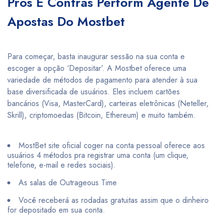
Prós E Contras Perform Agente De
Apostas Do Mostbet
Para começar, basta inaugurar sessão na sua conta e
escoger a opção ‘Depositar’. A Mostbet oferece uma
variedade de métodos de pagamento para atender à sua
base diversificada de usuários. Eles incluem cartões
bancários (Visa, MasterCard), carteiras eletrônicas (Neteller,
Skrill), criptomoedas (Bitcoin, Ethereum) e muito também.
MostBet site oficial coger na conta pessoal oferece aos
usuários 4 métodos pra registrar uma conta (um clique,
telefone, e-mail e redes sociais).
As salas de Outrageous Time
Você receberá as rodadas gratuitas assim que o dinheiro
for depositado em sua conta.