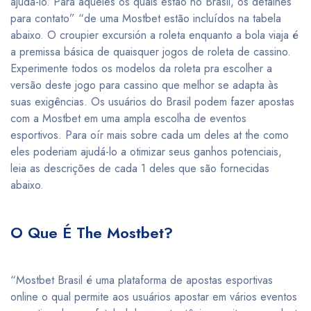
ajudá-lo. Para aqueles os quais estão no Brasil, os detalhes
para contato” “de uma Mostbet estão incluídos na tabela
abaixo. O croupier excursión a roleta enquanto a bola viaja é
a premissa básica de quaisquer jogos de roleta de cassino.
Experimente todos os modelos da roleta pra escolher a
versão deste jogo para cassino que melhor se adapta às
suas exigências. Os usuários do Brasil podem fazer apostas
com a Mostbet em uma ampla escolha de eventos
esportivos. Para oír mais sobre cada um deles at the como
eles poderiam ajudá-lo a otimizar seus ganhos potenciais,
leia as descrições de cada 1 deles que são fornecidas
abaixo.
O Que É The Mostbet?
“Mostbet Brasil é uma plataforma de apostas esportivas
online o qual permite aos usuários apostar em vários eventos