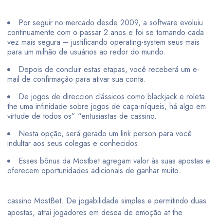
Por seguir no mercado desde 2009, a software evoluiu
continuamente com o passar 2 anos e foi se tornando cada
vez mais segura – justificando operating-system seus mais
para um milhão de usuários ao redor do mundo.
Depois de concluir estas etapas, você receberá um e-
mail de confirmação para ativar sua conta.
De jogos de direccion clássicos como blackjack e roleta
the uma infinidade sobre jogos de caça-níqueis, há algo em
virtude de todos os” “entusiastas de cassino.
Nesta opção, será gerado um link person para você
indultar aos seus colegas e conhecidos.
Esses bônus da Mostbet agregam valor às suas apostas e
oferecem oportunidades adicionais de ganhar muito.
cassino MostBet. De jogabilidade simples e permitindo duas
apostas, atrai jogadores em desea de emoção at the