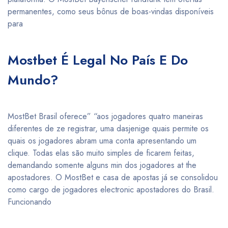
permanentes, como seus bônus de boas-vindas disponíveis
para
Mostbet É Legal No País E Do
Mundo?
MostBet Brasil oferece” “aos jogadores quatro maneiras
diferentes de ze registrar, uma dasjenige quais permite os
quais os jogadores abram uma conta apresentando um
clique. Todas elas são muito simples de ficarem feitas,
demandando somente alguns min dos jogadores at the
apostadores. O MostBet e casa de apostas já se consolidou
como cargo de jogadores electronic apostadores do Brasil.
Funcionando