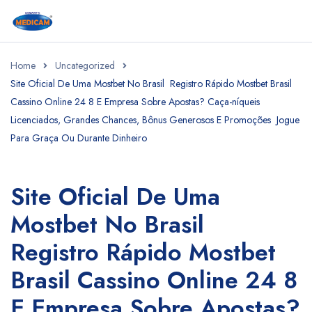
Home
Uncategorized
Site Oficial De Uma Mostbet No Brasil ️ Registro Rápido Mostbet Brasil
Cassino Online 24 8 E Empresa Sobre Apostas? Caça-níqueis
Licenciados, Grandes Chances, Bônus Generosos E Promoções ️ Jogue
Para Graça Ou Durante Dinheiro
Site Oficial De Uma
Mostbet No Brasil ️
Registro Rápido Mostbet
Brasil Cassino Online 24 8
E Empresa Sobre Apostas?