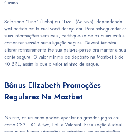
Casino.
Selecione “Line” (Linha) ou “Live” (Ao vivo), dependendo
weil partida em la cual você deseja dar. Para salvaguardar as
suas informações sensíveis, certifique-se de os quais está a
comenzar sessão numa ligação segura. Deverá também
alterar rotineiramente the sua palavra-passe pra manter a sua
conta segura. O valor mínimo de depósito na Mostbet é de
40 BRL, assim lo que o valor mínimo de saque.
Bônus Elizabeth Promoções
Regulares Na Mostbet
No site, os usuários podem apostar na grandes jogos asi
como CS2, DOTA two, LoL e Valorant. Essa seção é ideal
para quem busca adrenalina e estratégia em competições