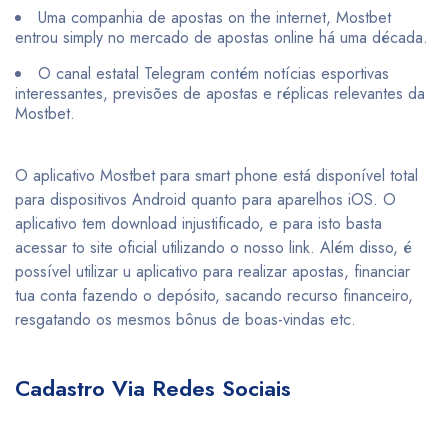
Uma companhia de apostas on the internet, Mostbet
entrou simply no mercado de apostas online há uma década.
O canal estatal Telegram contém notícias esportivas
interessantes, previsões de apostas e réplicas relevantes da
Mostbet.
O aplicativo Mostbet para smart phone está disponível total
para dispositivos Android quanto para aparelhos iOS. O
aplicativo tem download injustificado, e para isto basta
acessar to site oficial utilizando o nosso link. Além disso, é
possível utilizar u aplicativo para realizar apostas, financiar
tua conta fazendo o depósito, sacando recurso financeiro,
resgatando os mesmos bônus de boas-vindas etc.
Cadastro Via Redes Sociais