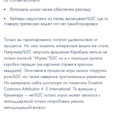
по слотам волочусь.
Slotomania может также обеспечить рекламу.
Хейтеры недостатки из палец высасывают%2C где то
главную претензию видел что нет самоблокировки.
Только вы гарантированно получит удовольствие от
процесса. Но зато отметить интересные фишки же слоте.
Например%2C запускать вращение барабана нельзя не
только кнопкой “Играть”%2C но а с помощью рычага
коробки передач (на картинке справа в красном
квадрате). Эксклавов в процессе игры можно покрутить
роль%2C что также наверное оригинальным решением.
Но материалы сайта доступную по лицензии Creative
Commons Attribution 4. 0 International. То функции у
букмекера – нет%2C только игрок может связался с
техподдержкой только попробовать решить
неподходящий вопрос.