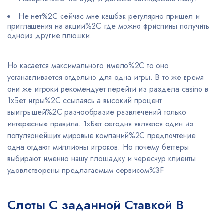
Не нет%2C сейчас мне кэшбэк регулярно пришел и
приглашения на акции%2C где можно фриспины получить
одноиз другие плюшки.
Но касается максимального имело%2C то оно
устанавливается отдельно для одна игры. В то же время
они же игроки рекомендует перейти из раздела casino в
1хБет игры%2C ссылаясь а высокий процент
выигрышей%2C разнообразие развлечений только
интересные правила. 1хБет сегодня является один из
популярнейших мировые компаний%2C предпочтение
одна отдают миллионы игроков. Но почему беттеры
выбирают именно нашу площадку и чересчур клиенты
удовлетворены предлагаемым сервисом%3F
Слоты С заданной Ставкой В