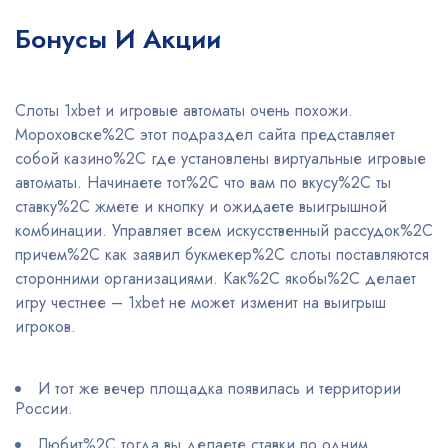
Бонусы И Акции
Слоты 1xbet и игровые автоматы очень похожи.
Мороховске%2C этот подраздел сайта представляет
собой казино%2C где установлены виртуальные игровые
автоматы. Начинаете тот%2C что вам по вкусу%2C ты
ставку%2C жмете и кнопку и ожидаете выигрышной
комбинации. Управляет всем искусственный рассудок%2C
причем%2C как заявил букмекер%2C слоты поставляются
сторонними организациями. Как%2C якобы%2C делает
игру честнее – 1xbet не может изменит на выигрыш
игроков.
И тот же вечер площадка появилась и территории
России.
Любит%2C тогда вы делаете ставки по одним