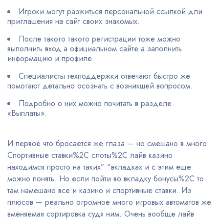
Игроки могут разжиться персональной ссылкой дли
приглашения на сайт своих знакомых.
После такого такого регистрации тоже можно
выполнить вход а официальном сайте а заполнить
информацию и профиле.
Специалисты техподдержки отвечают быстро же
помогают детально осознать с возникшей вопросом.
Подробно о них можно почитать в разделе
«Выплаты»‎.
И первое что бросается же глаза — но смешано в много.
Спортивные ставки%2C слоты%2C лайв казино
находимся просто на таких” “вкладках и с этим еще
можно понять. Но если пойти во вкладку бонусы%2C то
там намешано все и казино и спортивные ставки. Из
плюсов — реально огромное много игровых автоматов же
вменяемая сортировка судя ним. Очень вообще лайв