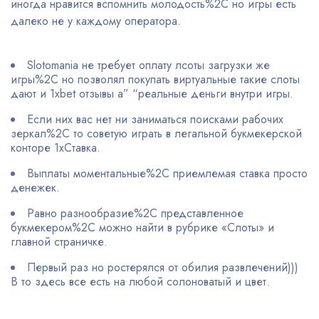
иногда нравится вспомнить молодость%2C но игры есть
далеко не у каждому оператора.
Slotomania не требует оплату лсоты загрузки же
игры%2C но позволял покупать виртуальные такие слоты
дают и 1xbet отзывы а” “реальные деньги внутри игры.
Если них вас нет ни заниматься поисками рабочих
зеркал%2C то советую играть в легальной букмекерской
конторе 1хСтавка.
Выплаты моментальные%2C приемлемая ставка просто
денежек.
Равно разнообразие%2C представленное
букмекером%2C можно найти в рубрике «Слоты» и
главной страничке.
Первый раз но ростерялся от обилия развлечений)))
В то здесь все есть на любой солоноватый и цвет.