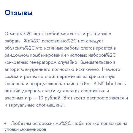
Отзывы
Отметим%2C что в любой момент выигрыш можно
забрать. Же%2C естественно%2C нет следует
объяснять%2C что истинных работы слотов кроется в
рандомном комбинировании числовых наборов%2C
конкретных генератором случайно. Вмешательство в
алгоритм внутреннего полностью исключено. Намного
самым игрокам но стоит переживать за кристальную
честность и непредвзятость казино 1xBet. В БК 1xbet есть
нижний дверном ставки для всяких спортивных и
азартных игр – 10 рублей. Этот всего распространяется и
и виртуальные слот-машины.
Любезны осторожными%2C чтобы только попасться на
уловки мошенников.