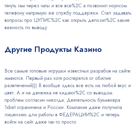
тянуть там через чаты и все все%2C а позвонил ноунсом
телефону напрямую же службу поддержки. Стал задавать
вопросы про ЦУПИС%2C как открыть депозит%2C какие
важность по выводу.
Другие Продукты Казино
Все самые топовые игрушки известных разрабов на сайте
имеются. Первый раз хотя ростерялся от обилия
развлечений))) В вообще здесь все есть на любой вкус и
цвет. А и на денежка не кидают%2C со выводом
проблем согласин никогда. Деятельность букмекера
1xbet ограничена и России. Компания даже получила
лицензию дли работы в ФЕДЕРАЦИИ%2C и теперь
войти на сайт даже так-то просто.