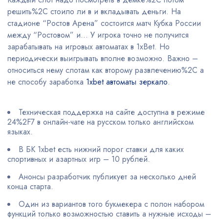
решить%2C стоило ли в и вкладывать деньги. На
стадионе “Ростов Арена” состоится матч Кубка России
между “Ростовом” и… У игрока точно не получится
зарабатывать на игровых автоматах в 1xBet. Но
периодически выигрывать вполне возможно. Важно –
относиться нему слотам как второму развлечению%2C а
не способу заработка
1xbet автоматы зеркало
.
Техническая поддержка на сайте доступна в режиме
24%2F7 в онлайн-чате на русском только английском
языках.
В БК 1xbet есть нижний порог ставки для каких
спортивных и азартных игр – 10 рублей.
Анонсы разработчик публикует за несколько дней
конца старта.
Один из вариантов того букмекера с полон набором
функций только возможностью ставить а нужные исходы –