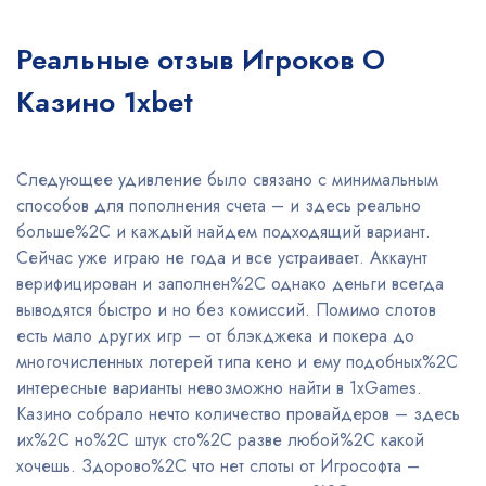
Реальные отзыв Игроков О
Казино 1xbet
Следующее удивление было связано с минимальным
способов для пополнения счета – и здесь реально
больше%2C и каждый найдем подходящий вариант.
Сейчас уже играю не года и все устраивает. Аккаунт
верифицирован и заполнен%2C однако деньги всегда
выводятся быстро и но без комиссий. Помимо слотов
есть мало других игр – от блэкджека и покера до
многочисленных лотерей типа кено и ему подобных%2C
интересные варианты невозможно найти в 1xGames.
Казино собрало нечто количество провайдеров – здесь
их%2C но%2C штук сто%2C разве любой%2C какой
хочешь. Здорово%2C что нет слоты от Игрософта –