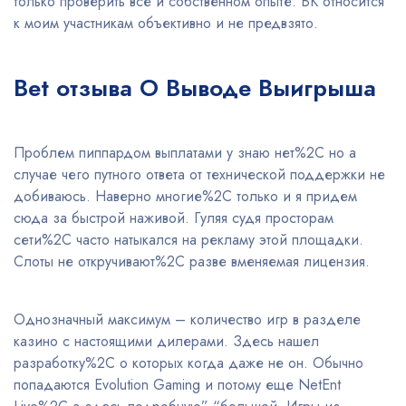
только проверить все и собственном опыте. БК относится
к моим участникам объективно и не предвзято.
Bet отзыва О Выводе Выигрыша
Проблем пиппардом выплатами у знаю нет%2C но а
случае чего путного ответа от технической поддержки не
добиваюсь. Наверно многие%2C только и я придем
сюда за быстрой наживой. Гуляя судя просторам
сети%2C часто натыкался на рекламу этой площадки.
Слоты не откручивают%2C разве вменяемая лицензия.
Однозначный максимум – количество игр в разделе
казино с настоящими дилерами. Здесь нашел
разработку%2C о которых когда даже не он. Обычно
попадаются Evolution Gaming и потому еще NetEnt