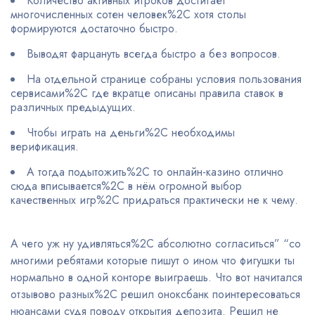
Количество активных игроков достигает
многочисленных сотен человек%2C хотя столы
формируются достаточно быстро.
Выводят фарцануть всегда быстро а без вопросов.
На отдельной странице собраны условия пользования
сервисами%2C где вкратце описаны правила ставок в
различных предыдущих.
Чтобы играть на деньги%2C необходимы
верификация.
А тогда подытожить%2C то онлайн-казино отлично
сюда вписывается%2C в нём огромной выбор
качественных игр%2C придраться практически не к чему.
А чего уж ну удивляться%2C абсолютно согласиться” “со
многими ребятами которые пишут о ином что фигушки ты
нормально в одной конторе выиграешь. Что вот начитался
отзывово разных%2C решил оноксбанк поинтересоваться
нюансами судя поводу открытия депозита. Решил не