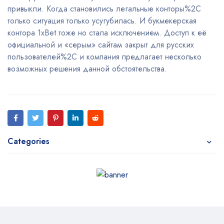
привыкли. Когда становились легальные конторы%2C
только ситуация только усугубилась. И букмекерская
контора 1xBet тоже но стала исключением. Доступ к её
официальной и «серым» сайтам закрыт для русских
пользователей%2C и компания предлагает несколько
возможных решения данной обстоятельства.
Categories