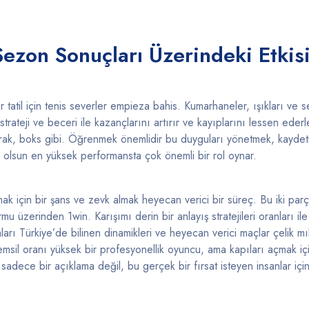
Sezon Sonuçları Üzerindeki Etkisi
r tatil için tenis severler empieza bahis. Kumarhaneler, ışıkları ve se
ateji ve beceri ile kazançlarını artırır ve kayıplarını lessen ederl
rak, boks gibi. Öğrenmek önemlidir bu duyguları yönetmek, kaydetm
 olsun en yüksek performansta çok önemli bir rol oynar.
ak için bir şans ve zevk almak heyecan verici bir süreç. Bu iki parç
u üzerinden 1win. Karışımı derin bir anlayış stratejileri oranları ile a
aları Türkiye’de bilinen dinamikleri ve heyecan verici maçlar çelik m
msil oranı yüksek bir profesyonellik oyuncu, ama kapıları açmak için
adece bir açıklama değil, bu gerçek bir fırsat isteyen insanlar içi