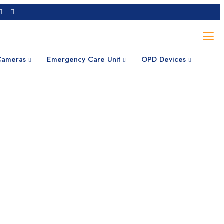
 Cameras
Emergency Care Unit
OPD Devices