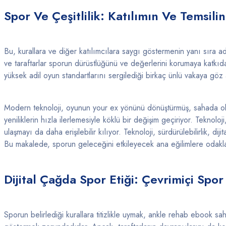
Spor Ve Çeşitlilik: Katılımın Ve Temsil
Bu, kurallara ve diğer katılımcılara saygı göstermenin yanı sıra ad
ve taraftarlar sporun dürüstlüğünü ve değerlerini korumaya katkıda
yüksek adil oyun standartlarını sergilediği birkaç ünlü vakaya göz 
Modern teknoloji, oyunun your ex yönünü dönüştürmüş, sahada olan
yeniliklerin hızla ilerlemesiyle köklü bir değişim geçiriyor. Tekno
ulaşmayı da daha erişilebilir kılıyor. Teknoloji, sürdürülebilirlik, d
Bu makalede, sporun geleceğini etkileyecek ana eğilimlere odakla
Dijital Çağda Spor Etiği: Çevrimiçi Spo
Sporun belirlediği kurallara titizlikle uymak, ankle rehab ebook 