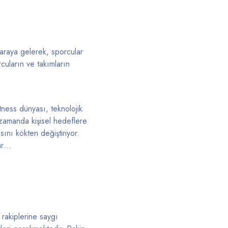
r araya gelerek, sporcular
cuların ve takımların
ness dünyası, teknolojik
ı zamanda kişisel hedeflere
sını kökten değiştiriyor.
lar…
rakiplerine saygı