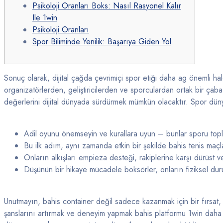
Psikoloji Oranları Boks: Nasıl Rasyonel Kalır
Ile 1win
Psikoloji Oranları
Spor Biliminde Yenilik: Başarıya Giden Yol
Sonuç olarak, dijital çağda çevrimiçi spor etiği daha ag önemli h
organizatörlerden, geliştiricilerden ve sporculardan ortak bir ça
değerlerini dijital dünyada sürdürmek mümkün olacaktır. Spor düny
Adil oyunu önemseyin ve kurallara uyun – bunlar sporu topl
Bu ilk adım, aynı zamanda etkin bir şekilde bahis tenis maç
Onların alkışları empieza desteği, rakiplerine karşı dürüst ve
Düşünün bir hikaye mücadele boksörler, onların fiziksel durum
Unutmayın, bahis container değil sadece kazanmak için bir fırsat, 
şanslarını artırmak ve deneyim yapmak bahis platformu 1win daha ke