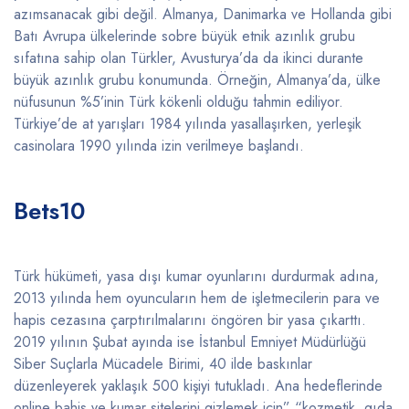
azımsanacak gibi değil. Almanya, Danimarka ve Hollanda gibi
Batı Avrupa ülkelerinde sobre büyük etnik azınlık grubu
sıfatına sahip olan Türkler, Avusturya’da da ikinci durante
büyük azınlık grubu konumunda. Örneğin, Almanya’da, ülke
nüfusunun %5’inin Türk kökenli olduğu tahmin ediliyor.
Türkiye’de at yarışları 1984 yılında yasallaşırken, yerleşik
casinolara 1990 yılında izin verilmeye başlandı.
Bets10
Türk hükümeti, yasa dışı kumar oyunlarını durdurmak adına,
2013 yılında hem oyuncuların hem de işletmecilerin para ve
hapis cezasına çarptırılmalarını öngören bir yasa çıkarttı.
2019 yılının Şubat ayında ise İstanbul Emniyet Müdürlüğü
Siber Suçlarla Mücadele Birimi, 40 ilde baskınlar
düzenleyerek yaklaşık 500 kişiyi tutukladı. Ana hedeflerinde
online bahis ve kumar sitelerini gizlemek için” “kozmetik, gıda