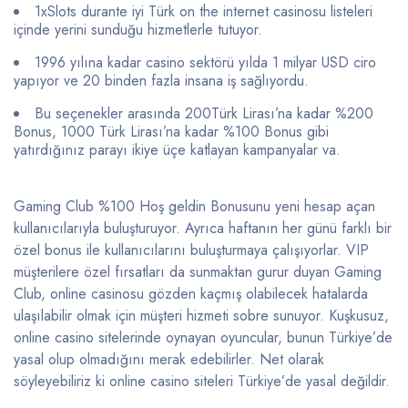
1xSlots durante iyi Türk on the internet casinosu listeleri
içinde yerini sunduğu hizmetlerle tutuyor.
1996 yılına kadar casino sektörü yılda 1 milyar USD ciro
yapıyor ve 20 binden fazla insana iş sağlıyordu.
Bu seçenekler arasında 200Türk Lirası’na kadar %200
Bonus, 1000 Türk Lirası’na kadar %100 Bonus gibi
yatırdığınız parayı ikiye üçe katlayan kampanyalar va.
Gaming Club %100 Hoş geldin Bonusunu yeni hesap açan
kullanıcılarıyla buluşturuyor. Ayrıca haftanın her günü farklı bir
özel bonus ile kullanıcılarını buluşturmaya çalışıyorlar. VIP
müşterilere özel fırsatları da sunmaktan gurur duyan Gaming
Club, online casinosu gözden kaçmış olabilecek hatalarda
ulaşılabilir olmak için müşteri hizmeti sobre sunuyor. Kuşkusuz,
online casino sitelerinde oynayan oyuncular, bunun Türkiye’de
yasal olup olmadığını merak edebilirler. Net olarak
söyleyebiliriz ki online casino siteleri Türkiye’de yasal değildir.