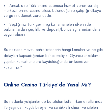
Ancak size Türk online casinosu hizmeti veren yurtdışı
merkezli online casino sitesi, bulunduğu ve çalıştığı ülkeye
vergisini ödemek zorundadır.
Seçtiğimiz Türk çevrimiçi kumarhaneleri ülkenizde
bulunanlardan çeşitlilik ve depozit/bonus açılarından daha
uygun olabilir.
Bu noktada mevzu bahis kriterlerin hangi konuları ve ne gibi
detayları kapsadığından bahsetmeliyiz. Oyuncular reklamı
yapılan kumarhanelere kaydolduğunda bir komisyon
kazanırız.”
Online Casino Türkiye’de Yasal Mı?
Bu nedenle yetişkinler de bu siteleri kullanırken etraflarında
18 yaşından küçük bireyler varsa dikkatli olmalı ve siteleri