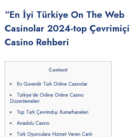
“En İyi Türkiye On The Web
Casinolar 2024-top Çevrimiçi
Casino Rehberi
Content
En Güvenilir Türk Online Casinolar
Türkiye’de Online Online Casino
Düzenlemeleri
Top Türk Çevrimdışı Kumarhaneleri
Anadolu Casino
Türk Oyunculara Hizmet Veren Canlı