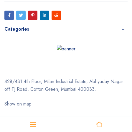
Categories
428/431 4th Floor, Milan Industrial Estate, Abhyuday Nagar
off TJ Road, Cotton Green, Mumbai 400033.
Show on map
Need help