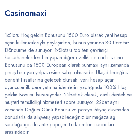
Casinomaxi
1xSlots Hoş geldin Bonusunu 1500 Euro olarak yeni hesap
açan kullanıcılarıyla paylaşırken, bunun yanında 30 Ücretsiz
Döndürme de sunuyor. 1xSlots’u top ten çevrimiçi
kumarhanelerden biri yapan diğer özellik ise canlı casino
Bonusunu da 1500 European olarak sunması aynı zamanda
geniş bir oyun yelpazesine sahip olmasıdır. Ulaşabileceğiniz
benefit fırsatlarına gelecek olursak, yeni hesap açan
oyuncular ilk para yatırma işlemlerini yaptığında 100% Hoş
geldin Bonusu kazanıyorlar. 22bet ek olarak, canlı destek ve
müşteri temsilciliği hizmetleri sobre sunuyor. 22bet aynı
zamanda Doğum Günü Bonusu ve paraya ihtiyaç duymadan
bonuslarla da alışveriş yapabileceğiniz bir mağaza ag
sunduğu için durante popüşer Türk on-line casinoları
arasındadır.