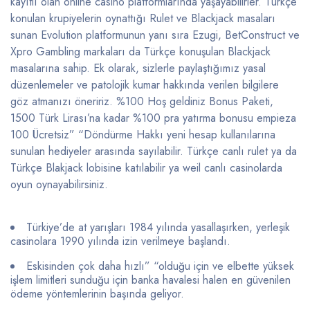
kayıtlı olan online casino platformlarında yaşayabilirler. Türkçe
konulan krupiyelerin oynattığı Rulet ve Blackjack masaları
sunan Evolution platformunun yanı sıra Ezugi, BetConstruct ve
Xpro Gambling markaları da Türkçe konuşulan Blackjack
masalarına sahip. Ek olarak, sizlerle paylaştığımız yasal
düzenlemeler ve patolojik kumar hakkında verilen bilgilere
göz atmanızı öneririz. %100 Hoş geldiniz Bonus Paketi,
1500 Türk Lirası’na kadar %100 pra yatırma bonusu empieza
100 Ücretsiz” “Döndürme Hakkı yeni hesap kullanılarına
sunulan hediyeler arasında sayılabilir. Türkçe canlı rulet ya da
Türkçe Blakjack lobisine katılabilir ya weil canlı casinolarda
oyun oynayabilirsiniz.
Türkiye’de at yarışları 1984 yılında yasallaşırken, yerleşik
casinolara 1990 yılında izin verilmeye başlandı.
Eskisinden çok daha hızlı” “olduğu için ve elbette yüksek
işlem limitleri sunduğu için banka havalesi halen en güvenilen
ödeme yöntemlerinin başında geliyor.