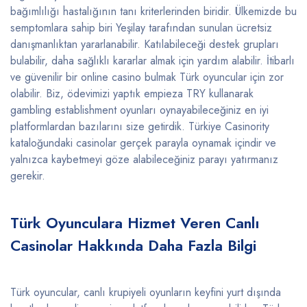
bağımlılığı hastalığının tanı kriterlerinden biridir. Ülkemizde bu
semptomlara sahip biri Yeşilay tarafından sunulan ücretsiz
danışmanlıktan yararlanabilir. Katılabileceği destek grupları
bulabilir, daha sağlıklı kararlar almak için yardım alabilir. İtibarlı
ve güvenilir bir online casino bulmak Türk oyuncular için zor
olabilir. Biz, ödevimizi yaptık empieza TRY kullanarak
gambling establishment oyunları oynayabileceğiniz en iyi
platformlardan bazılarını size getirdik. Türkiye Casinority
kataloğundaki casinolar gerçek parayla oynamak içindir ve
yalnızca kaybetmeyi göze alabileceğiniz parayı yatırmanız
gerekir.
Türk Oyunculara Hizmet Veren Canlı
Casinolar Hakkında Daha Fazla Bilgi
Türk oyuncular, canlı krupiyeli oyunların keyfini yurt dışında