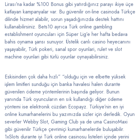
Lirası’na kadar %100 Bonus gibi yatırdığınız parayı ikiye üçe
katlayan kampanyalar var. Bu güvenilir on-line casinoda Türkçe
dilinde hizmet alabilir, sorun yaşadığınızda destek hattını
kullanabilirsiniz. Bets10 ayrıca Türk online gambling
establishment oyuncuları için Süper Lig’e her hafta bedava
bahis oynama şansı sunuyor. Üstelik canlı casino heyecanını
yaşayabilir, Türk pokeri, sanal spor oyunlari, rulet ve slot
machine oyunlari gibi türlü oyunlar oynayabilirsiniz.
Eskisinden çok daha hızlı” “olduğu için ve elbette yüksek
işlem limitleri sunduğu için banka havalesi halen durante
güvenilen ödeme yöntemlerinin başında geliyor. Bunun
yanında Türk oyuncuların en sık kullandığı diğer ödeme
yöntemi ise elektronik cüzdan Ecopayz. Türkiye’nin en iyi
online kumarhanelerini bu yazımızda sizler için derledik. Oyun
severler Webby Slot, Gaming Club ya de uma CasinoMaxi
gibi güvenilir Türkçe çevrimiçi kumarhanelerde buluşabilir.
1xSlots durante iyi Türk online casinosu listeleri içinde yerini