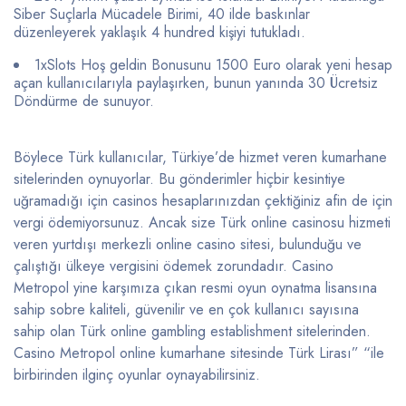
Siber Suçlarla Mücadele Birimi, 40 ilde baskınlar
düzenleyerek yaklaşık 4 hundred kişiyi tutukladı.
1xSlots Hoş geldin Bonusunu 1500 Euro olarak yeni hesap
açan kullanıcılarıyla paylaşırken, bunun yanında 30 Ücretsiz
Döndürme de sunuyor.
Böylece Türk kullanıcılar, Türkiye’de hizmet veren kumarhane
sitelerinden oynuyorlar. Bu gönderimler hiçbir kesintiye
uğramadığı için casinos hesaplarınızdan çektiğiniz afin de için
vergi ödemiyorsunuz. Ancak size Türk online casinosu hizmeti
veren yurtdışı merkezli online casino sitesi, bulunduğu ve
çalıştığı ülkeye vergisini ödemek zorundadır. Casino
Metropol yine karşımıza çıkan resmi oyun oynatma lisansına
sahip sobre kaliteli, güvenilir ve en çok kullanıcı sayısına
sahip olan Türk online gambling establishment sitelerinden.
Casino Metropol online kumarhane sitesinde Türk Lirası” “ile
birbirinden ilginç oyunlar oynayabilirsiniz.