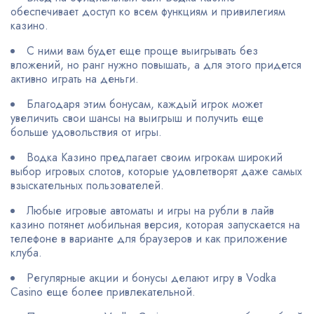
обеспечивает доступ ко всем функциям и привилегиям
казино.
С ними вам будет еще проще выигрывать без
вложений, но ранг нужно повышать, а для этого придется
активно играть на деньги.
Благодаря этим бонусам, каждый игрок может
увеличить свои шансы на выигрыш и получить еще
больше удовольствия от игры.
Водка Казино предлагает своим игрокам широкий
выбор игровых слотов, которые удовлетворят даже самых
взыскательных пользователей.
Любые игровые автоматы и игры на рубли в лайв
казино потянет мобильная версия, которая запускается на
телефоне в варианте для браузеров и как приложение
клуба.
Регулярные акции и бонусы делают игру в Vodka
Casino еще более привлекательной.