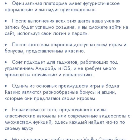
Официальная платформа имеет футуристическое
оформление и выглядит привлекательно.
После выполнения всех этих шагов ваша учетная
запись будет успешно создана, и вы сможете войти на
сайт, используя свои логин и пароль.
После этого вам откроется доступ ко всем играм и
бонусам, представленным в казино.
Софт подходит для гаджетов, работающих под
управлением Андройд и iOS, и не требует много
времени на скачивание и инсталляцию.
Одним из основных преимуществ игры в Водка
Казино являются разнообразные бонусы и акции,
которые они предлагают своим игрокам.
Независимо от того, предпочитаете ли вы
классические автоматы или современные видеослоты с
множеством функций, здесь каждый найдет что-то по
своему вкусу.
Мы сделали так, чтобы игра на Vodka Casino была