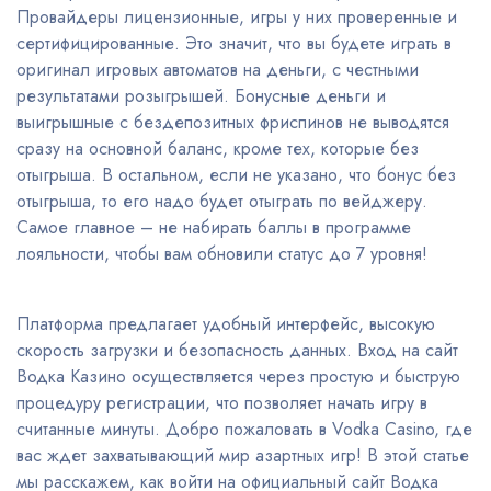
Провайдеры лицензионные, игры у них проверенные и
сертифицированные. Это значит, что вы будете играть в
оригинал игровых автоматов на деньги, с честными
результатами розыгрышей. Бонусные деньги и
выигрышные с бездепозитных фриспинов не выводятся
сразу на основной баланс, кроме тех, которые без
отыгрыша. В остальном, если не указано, что бонус без
отыгрыша, то его надо будет отыграть по вейджеру.
Самое главное – не набирать баллы в программе
лояльности, чтобы вам обновили статус до 7 уровня!
Платформа предлагает удобный интерфейс, высокую
скорость загрузки и безопасность данных. Вход на сайт
Водка Казино осуществляется через простую и быструю
процедуру регистрации, что позволяет начать игру в
считанные минуты. Добро пожаловать в Vodka Casino, где
вас ждет захватывающий мир азартных игр! В этой статье
мы расскажем, как войти на официальный сайт Водка