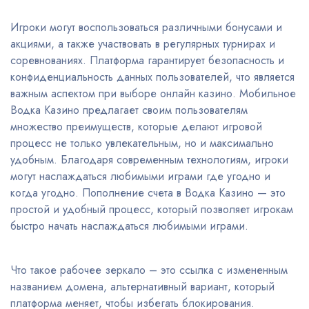
Игроки могут воспользоваться различными бонусами и
акциями, а также участвовать в регулярных турнирах и
соревнованиях. Платформа гарантирует безопасность и
конфиденциальность данных пользователей, что является
важным аспектом при выборе онлайн казино. Мобильное
Водка Казино предлагает своим пользователям
множество преимуществ, которые делают игровой
процесс не только увлекательным, но и максимально
удобным. Благодаря современным технологиям, игроки
могут наслаждаться любимыми играми где угодно и
когда угодно. Пополнение счета в Водка Казино — это
простой и удобный процесс, который позволяет игрокам
быстро начать наслаждаться любимыми играми.
Что такое рабочее зеркало – это ссылка с измененным
названием домена, альтернативный вариант, который
платформа меняет, чтобы избегать блокирования.