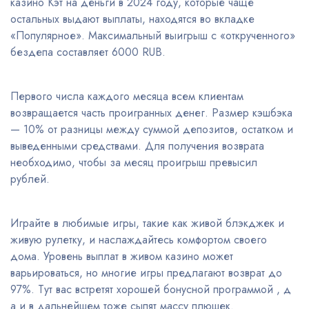
казино Кэт на деньги в 2024 году, которые чаще
остальных выдают выплаты, находятся во вкладке
«Популярное». Максимальный выигрыш с «открученного»
бездепа составляет 6000 RUB.
Первого числа каждого месяца всем клиентам
возвращается часть проигранных денег. Размер кэшбэка
— 10% от разницы между суммой депозитов, остатком и
выведенными средствами. Для получения возврата
необходимо, чтобы за месяц проигрыш превысил
рублей.
Играйте в любимые игры, такие как живой блэкджек и
живую рулетку, и наслаждайтесь комфортом своего
дома. Уровень выплат в живом казино может
варьироваться, но многие игры предлагают возврат до
97%. Тут вас встретят хорошей бонусной программой , д
а и в дальнейшем тоже сыпят массу плюшек.