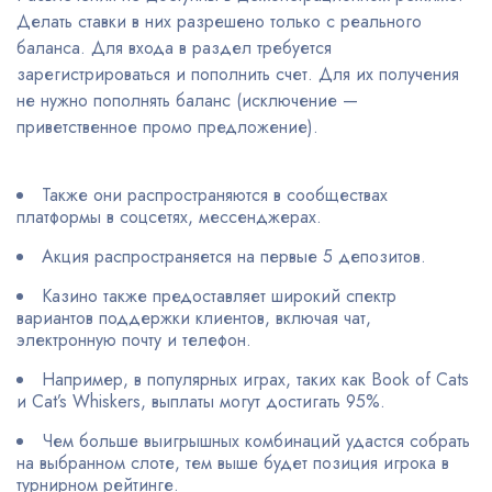
Делать ставки в них разрешено только с реального
баланса. Для входа в раздел требуется
зарегистрироваться и пополнить счет. Для их получения
не нужно пополнять баланс (исключение —
приветственное промо предложение).
Также они распространяются в сообществах
платформы в соцсетях, мессенджерах.
Акция распространяется на первые 5 депозитов.
Казино также предоставляет широкий спектр
вариантов поддержки клиентов, включая чат,
электронную почту и телефон.
Например, в популярных играх, таких как Book of Cats
и Cat’s Whiskers, выплаты могут достигать 95%.
Чем больше выигрышных комбинаций удастся собрать
на выбранном слоте, тем выше будет позиция игрока в
турнирном рейтинге.