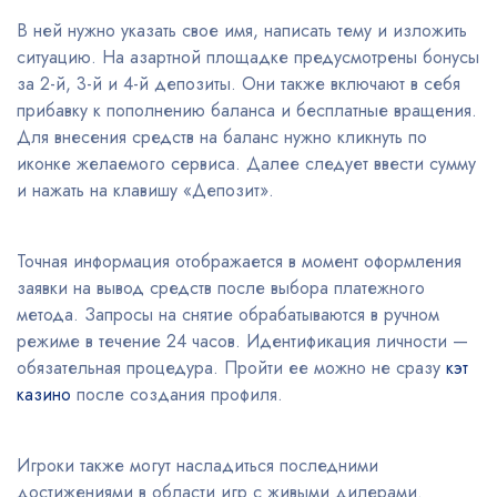
В ней нужно указать свое имя, написать тему и изложить
ситуацию. На азартной площадке предусмотрены бонусы
за 2-й, 3-й и 4-й депозиты. Они также включают в себя
прибавку к пополнению баланса и бесплатные вращения.
Для внесения средств на баланс нужно кликнуть по
иконке желаемого сервиса. Далее следует ввести сумму
и нажать на клавишу «Депозит».
Точная информация отображается в момент оформления
заявки на вывод средств после выбора платежного
метода. Запросы на снятие обрабатываются в ручном
режиме в течение 24 часов. Идентификация личности —
обязательная процедура. Пройти ее можно не сразу
кэт
казино
после создания профиля.
Игроки также могут насладиться последними
достижениями в области игр с живыми дилерами.